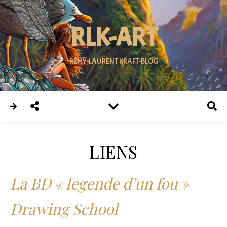
RLK-ART
REMY-LAURENT KRAFT-BLOG
LIENS
La BD « legende d’un fou »
Drawing School