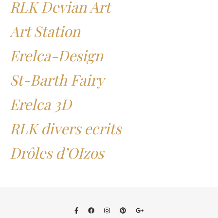
RLK Devian Art
Art Station
Erelca-Design
St-Barth Fairy
Erelca 3D
RLK divers ecrits
Drôles d’OIzos