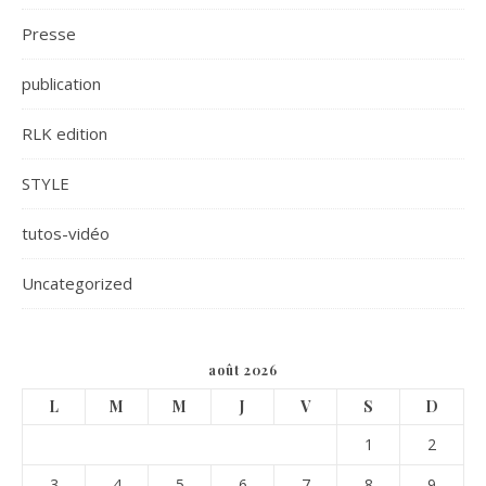
Presse
publication
RLK edition
STYLE
tutos-vidéo
Uncategorized
août 2026
L
M
M
J
V
S
D
1
2
3
4
5
6
7
8
9