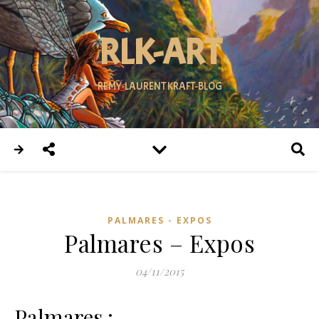
RLK-ART
REMY-LAURENT KRAFT-BLOG
PALMARES - EXPOS
Palmares – Expos
04/11/2015
Palmares :